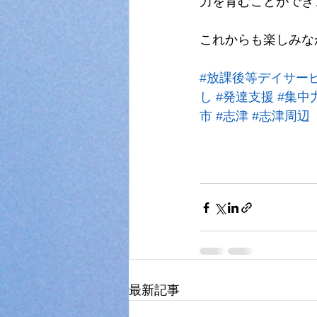
力を育むことができ
これからも楽しみな
#放課後等デイサー
し
#発達支援
#集中
市
#志津
#志津周辺
最新記事