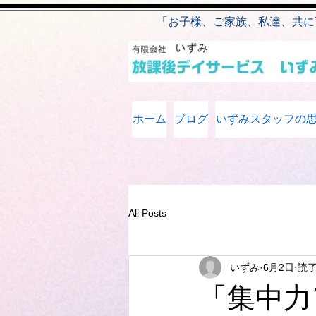
​
「お子様、ご家族、私達、共に
ホーム
ブログ
いずみスタッフの
All Posts
いずみ
6月2日
読了
「集中力