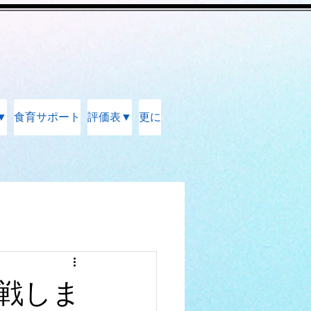
▼
食育サポート
評価表▼
更に
戦しま