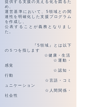
提供する支援の見える化を図るた
め、
運営基準において、5領域との関
連性を明確化した支援プログラム
を作成し、
公表することが義務となりまし
た。
『5領域』とは以下
の５つを指します
☆健康・生活
☆運動・
感覚
☆認知・
行動
☆言語・コミ
ュニケーション
☆人間関係・
社会性