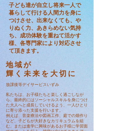
子ども達が自立し将来一人で
暮らして行ける人間力を身に
つけさせ、出来なくても、や
りぬく力、あきらめない気持
ち、成功体験を重ねて活かす
様、各専門家により対応させ
て頂きます。
地域が
輝く未来を大切に
放課後等デイサービスいずみ
私たちは、お子様たちと楽しく過ごしなが
ら、最終的にはソーシャルスキルを身につけ
た大人へと成長していけるよう、一人ひとり
に寄り添った支援を行います。
例えば、音楽療法や図画工作、庭での畑作り
など、子どもが大好きなカリキュラムを組
む、または進学に興味があるお子様に学習面