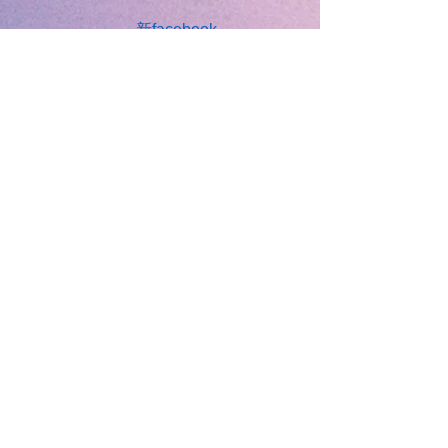
新facebook
​（2021年4月以降）
・八千代放課後連加入
・各種社員研修実施
・各種、相談窓口の場を提供
月曜日から金曜日
１３：３０～１７：３０
土曜日・長期休暇
１０：００～１６：００
※お子様の写真は掲載許可を得ております。