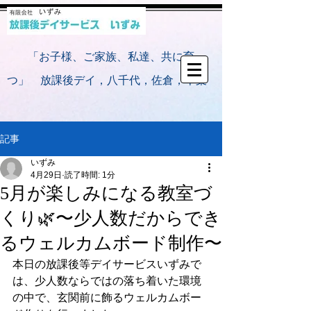
​
「お子様、ご家族、私達、共に育
つ」 放課後デイ，八千代，佐倉，千葉
記事
いずみ
4月29日
読了時間: 1分
5月が楽しみになる教室づ
くり🌿〜少人数だからでき
るウェルカムボード制作〜
本日の放課後等デイサービスいずみで
は、少人数ならではの落ち着いた環境
の中で、玄関前に飾るウェルカムボー