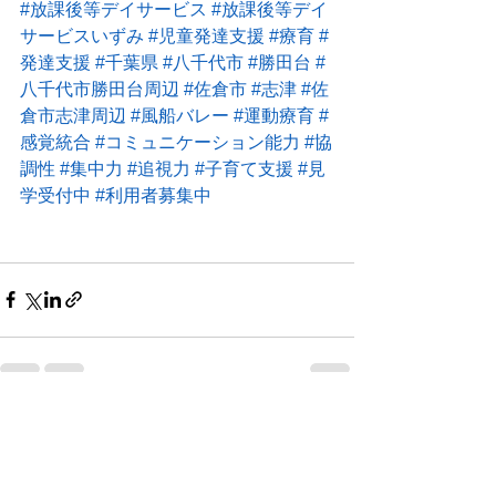
#放課後等デイサービス
#放課後等デイ
サービスいずみ
#児童発達支援
#療育
#
発達支援
#千葉県
#八千代市
#勝田台
#
八千代市勝田台周辺
#佐倉市
#志津
#佐
倉市志津周辺
#風船バレー
#運動療育
#
感覚統合
#コミュニケーション能力
#協
調性
#集中力
#追視力
#子育て支援
#見
学受付中
#利用者募集中
すべて表示
最新記事