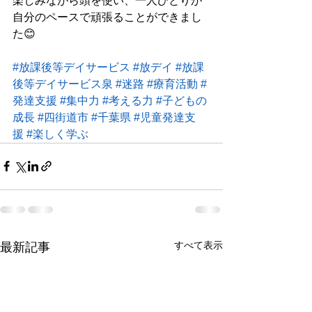
楽しみながら頭を使い、一人ひとりが
自分のペースで頑張ることができまし
た😊
#放課後等デイサービス
#放デイ
#放課
後等デイサービス泉
#迷路
#療育活動
#
発達支援
#集中力
#考える力
#子どもの
成長
#四街道市
#千葉県
#児童発達支
援
#楽しく学ぶ
すべて表示
最新記事