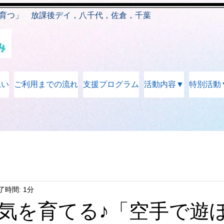
育つ」 放課後デイ，八千代，佐倉，千葉
思い
ご利用までの流れ
支援プログラム
活動内容▼
特別活動
了時間: 1分
気を育てる♪「空手で遊