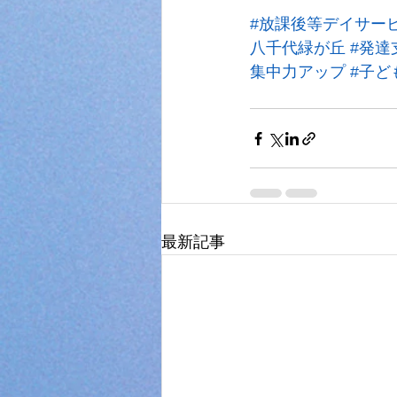
#放課後等デイサー
八千代緑が丘
#発達
集中力アップ
#子ど
最新記事