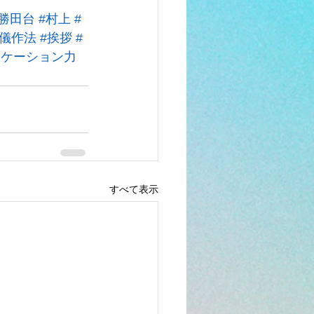
#勝田台
#村上
#
礼儀作法
#挨拶
#
ニケーション力
すべて表示