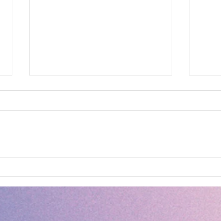
【数字つなぎ】数字をつない
【絵
でペンギンを完成させよう！
合わ
🐧
記憶