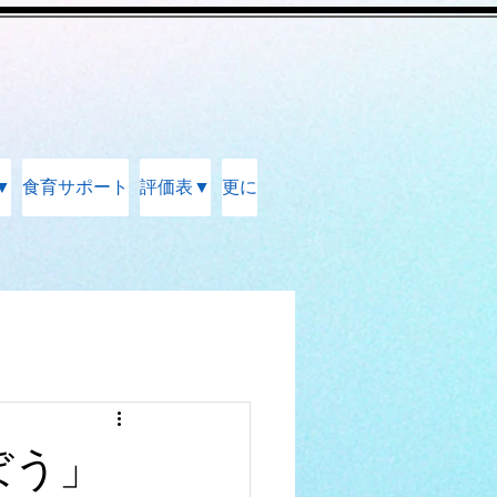
▼
食育サポート
評価表▼
更に
ぼう」