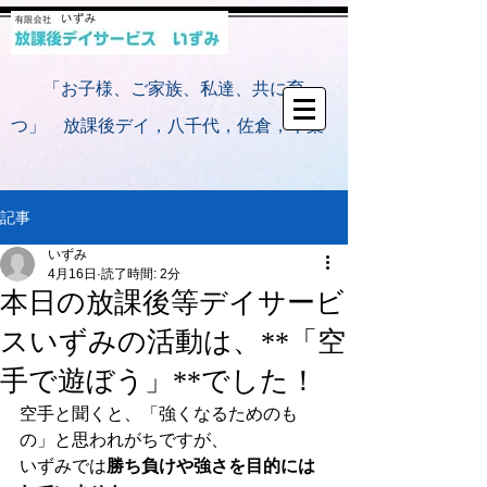
​
「お子様、ご家族、私達、共に育
つ」 放課後デイ，八千代，佐倉，千葉
記事
いずみ
4月16日
読了時間: 2分
本日の放課後等デイサービ
スいずみの活動は、**「空
手で遊ぼう」**でした！
空手と聞くと、「強くなるためのも
の」と思われがちですが、
いずみでは
勝ち負けや強さを目的には