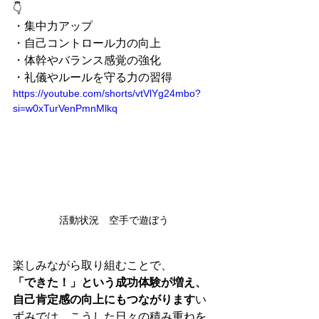
👇
・集中力アップ
・自己コントロール力の向上
・体幹やバランス感覚の強化
・礼儀やルールを守る力の習得
https://youtube.com/shorts/vtVlYg24mbo?
si=w0xTurVenPmnMlkq
活動状況　空手で遊ぼう
楽しみながら取り組むことで、
「できた！」という成功体験が増え、
自己肯定感の向上にもつながります
い
ずみでは、こうした日々の積み重ねを