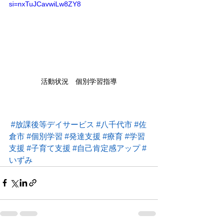
si=nxTuJCavwiLw8ZY8
活動状況　個別学習指導
#放課後等デイサービス
#八千代市
#佐
倉市
#個別学習
#発達支援
#療育
#学習
支援
#子育て支援
#自己肯定感アップ
#
いずみ