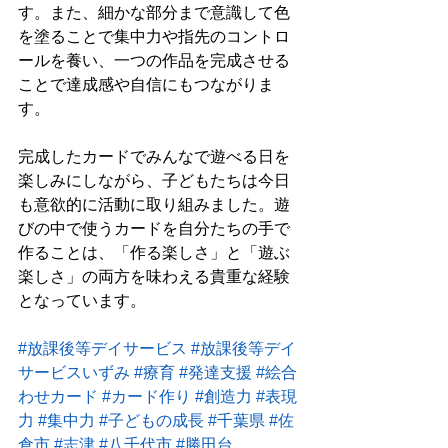
す。また、細かな部分まで意識して色
を塗ることで集中力や指先のコントロ
ールを養い、一つの作品を完成させる
ことで達成感や自信にもつながりま
す。
完成したカードでみんなで遊べる日を
楽しみにしながら、子どもたちは今日
も意欲的に活動に取り組みました。遊
びの中で使うカードを自分たちの手で
作ることは、「作る楽しさ」と「遊ぶ
楽しさ」の両方を味わえる貴重な経験
となっています。
#放課後等デイサービス
#放課後等デイ
サービスいずみ
#療育
#発達支援
#絵合
わせカード
#カード作り
#創造力
#表現
力
#集中力
#子どもの成長
#千葉県
#佐
倉市
#志津
#八千代市
#勝田台