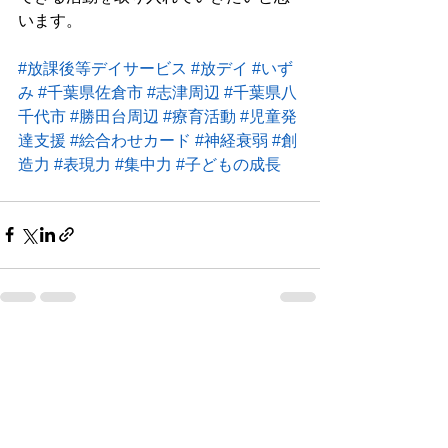
います。
#放課後等デイサービス
#放デイ
#いず
み
#千葉県佐倉市
#志津周辺
#千葉県八
千代市
#勝田台周辺
#療育活動
#児童発
達支援
#絵合わせカード
#神経衰弱
#創
造力
#表現力
#集中力
#子どもの成長
すべて表示
最新記事