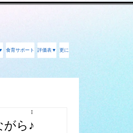
▼
食育サポート
評価表▼
更に
ながら♪