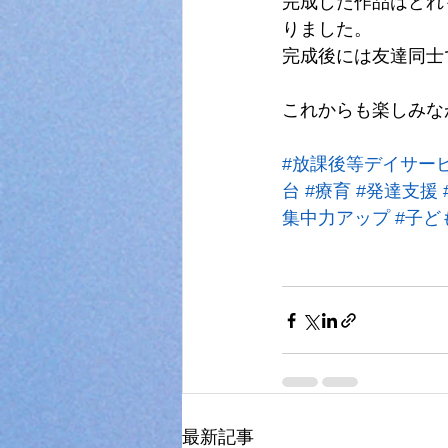
完成した作品はどれ
りました。
完成後には友達同士
これからも楽しみな
#放課後等デイサー
台
#療育
#発達支援
集中力アップ
#子ど
最新記事