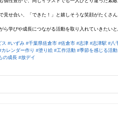
も個性豊かで、同じイラストでも一人ひとり違った素敵
で見せ合い、「できた！」と嬉しそうな笑顔がたくさん
がら学びや成長につながる活動を取り入れていきたいと
ビス
#いずみ
#千葉県佐倉市
#佐倉市
#志津
#志津駅
#八
#カレンダー作り
#塗り絵
#工作活動
#季節を感じる活動
もの成長
#放デイ