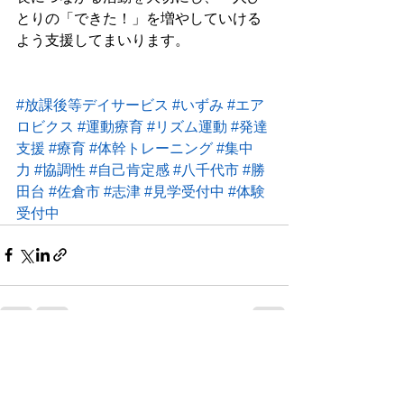
とりの「できた！」を増やしていける
よう支援してまいります。
#放課後等デイサービス
#いずみ
#エア
ロビクス
#運動療育
#リズム運動
#発達
支援
#療育
#体幹トレーニング
#集中
力
#協調性
#自己肯定感
#八千代市
#勝
田台
#佐倉市
#志津
#見学受付中
#体験
受付中
すべて表示
最新記事