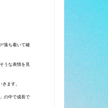
や“落ち着いて確
そうな表情を見
いきます。
」の中で成長で