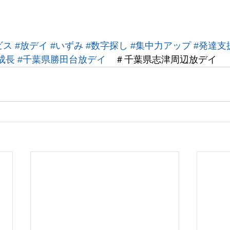
ビス
#放デイ
#いずみ
#数字探し
#集中力アップ
#発達支
成長
#千葉県勝田台放デイ
　＃千葉県志津周辺放デイ