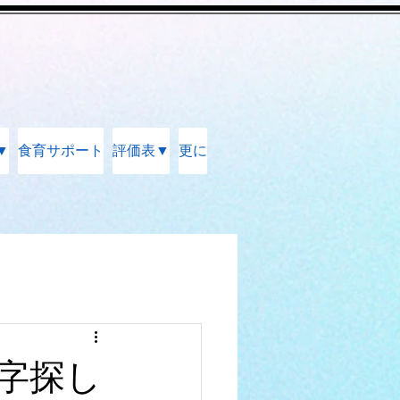
▼
食育サポート
評価表▼
更に
字探し