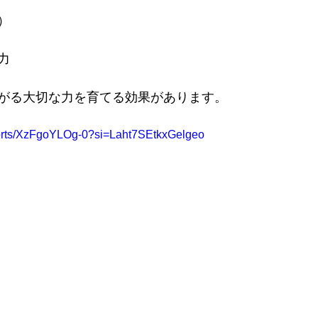
）
力
がる大切な力を育てる効果があります。
horts/XzFgoYLOg-0?si=Laht7SEtkxGelgeo