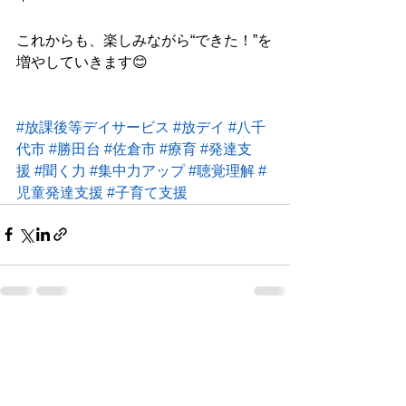
これからも、楽しみながら“できた！”を
増やしていきます😊
#放課後等デイサービス
#放デイ
#八千
代市
#勝田台
#佐倉市
#療育
#発達支
援
#聞く力
#集中力アップ
#聴覚理解
#
児童発達支援
#子育て支援
すべて表示
最新記事